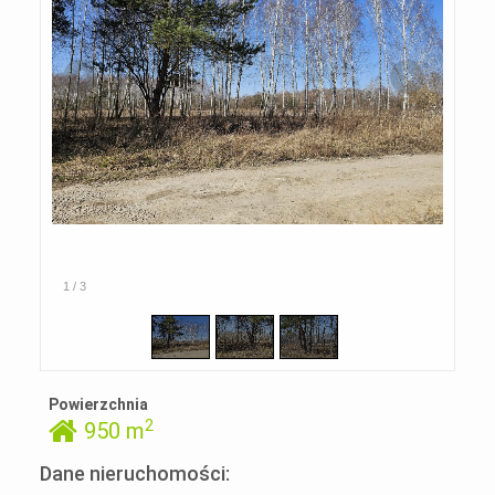
1
/
3
Powierzchnia
2
950 m
Dane nieruchomości: