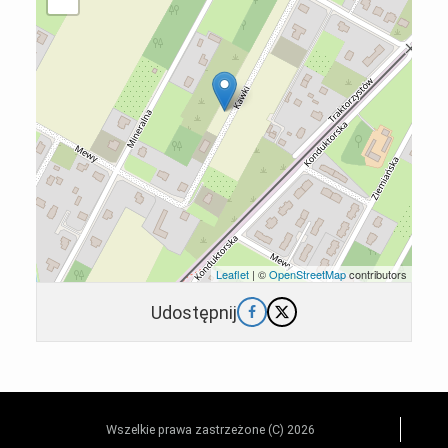
Leaflet
| ©
OpenStreetMap
contributors
Udostępnij
Wszelkie prawa zastrzeżone (C) 2026