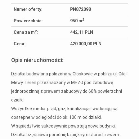
Numer oferty:
PN872098
2
Powierzchnia:
950 m
2
Cena za m
:
442,11 PLN
Cena:
420 000,00 PLN
Opis nieruchomości:
Działka budowlana położona w Głoskowie w pobliżu ul. Gila i
Mewy. Teren przeznaczony w MPZG pod zabudowę
jednorodzinną z prawem zabudowy do 60% powierzchni
działki.
Wszystkie media: prąd, gaz, kanalizacja i wodociąg są
dostępne w odległości do ok. 100 m od działki.
W sąsiedztwie sukcesywnie powstają nowe budynki.
Działka częściowo porośnięta pięknym starodrzewem.