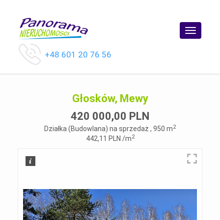
Toggle
navigatio
+48 601 20 76 56
Głosków, Mewy
420 000,00 PLN
2
Działka (Budowlana) na sprzedaż , 950 m
2
442,11 PLN /m