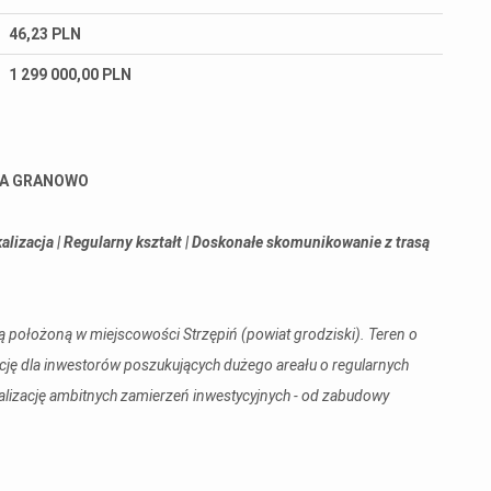
46,23 PLN
1 299 000,00 PLN
INA GRANOWO
kalizacja | Regularny kształt | Doskonałe skomunikowanie z trasą
 położoną w miejscowości Strzępiń (powiat grodziski). Teren o
cję dla inwestorów poszukujących dużego areału o regularnych
alizację ambitnych zamierzeń inwestycyjnych - od zabudowy