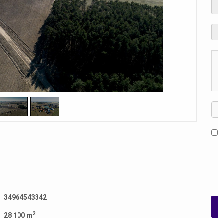
34964543342
2
28 100 m