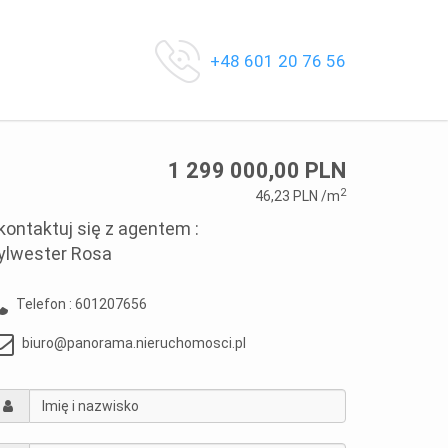
+48 601 20 76 56
1 299 000,00 PLN
2
46,23 PLN /m
kontaktuj się z agentem :
ylwester Rosa
Telefon :
601207656
biuro@panorama.nieruchomosci.pl