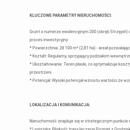
KLUCZOWE PARAMETRY NIERUCHOMOŚCI:
Grunt o numerze ewidencyjnym 200 (obręb Strzępiń) c
proces inwestycyjny:
* Powierzchnia: 28 100 m² (2,81 ha) - areał pozwalaj
* Kształt: Regularny, sprzyjający podziałom wewnętr
* Ukształtowanie: Teren płaski, co optymalizuje kos
przestrzeni.
* Potencjał: Wysoki potencjał wzrostu wartości ze 
LOKALIZACJA I KOMUNIKACJA:
Nieruchomość znajduje się w strategicznym punkcie 
* Logistyka: Bliskość trasy łączącej Poznań z Grodzi