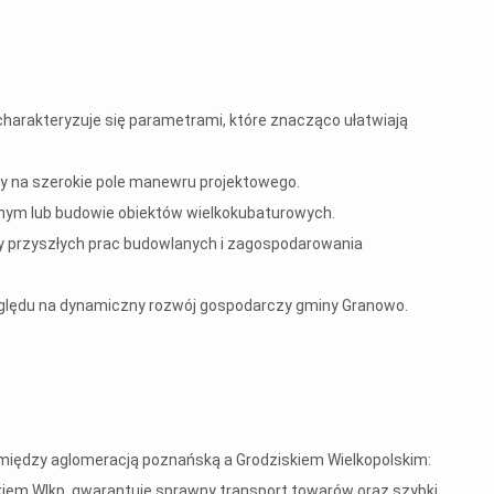
harakteryzuje się parametrami, które znacząco ułatwiają
ący na szerokie pole manewru projektowego.
znym lub budowie obiektów wielkokubaturowych.
zty przyszłych prac budowlanych i zagospodarowania
względu na dynamiczny rozwój gospodarczy gminy Granowo.
między aglomeracją poznańską a Grodziskiem Wielkopolskim:
skiem Wlkp. gwarantuje sprawny transport towarów oraz szybki