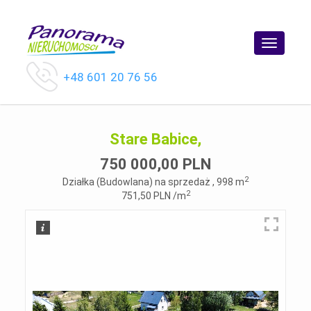
Toggle
navigatio
+48 601 20 76 56
Stare Babice,
750 000,00 PLN
2
Działka (Budowlana) na sprzedaż , 998 m
2
751,50 PLN /m