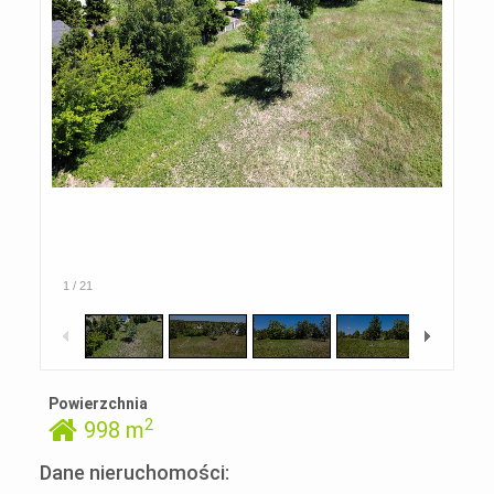
1
/
21
Powierzchnia
2
998 m
Dane nieruchomości: