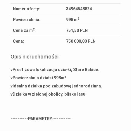
Numer oferty:
34964548824
2
Powierzchnia:
998 m
2
Cena za m
:
751,50 PLN
Cena:
750 000,00 PLN
Opis nieruchomości:
vPrestiżowa lokalizacja działki, Stare Babice.
vPowierzchnia działki 998m².
vIdealna działka pod zabudowę jednorodzinną.
vDziałka w zielonej okolicy, blisko lasu.
----------PARAMETRY:----------