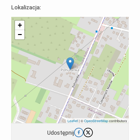
Lokalizacja:
+
−
Leaflet
| ©
OpenStreetMap
contributors
Udostępnij